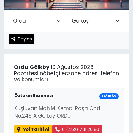
Spor
Teknoloji
Teknoloji
Yaşam
Paylaş
Resmi İlanlar
Künye
Gizlilik Sözleşmesi
Ordu
Gölköy
10 Ağustos 2026
İletişim
Pazartesi nöbetçi eczane adres, telefon
ve konumları
Öztekin Eczanesi
Gölköy
Kuşluvan Mah.M. Kemal Paşa Cad.
No:248 A Gölköy ORDU
Yol Tarifi Al
0 (452) 741 26 86