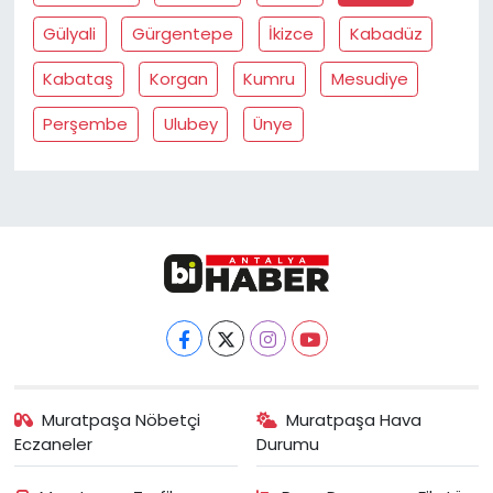
Gülyali
Gürgentepe
İkizce
Kabadüz
Kabataş
Korgan
Kumru
Mesudiye
Perşembe
Ulubey
Ünye
Muratpaşa Nöbetçi
Muratpaşa Hava
Eczaneler
Durumu