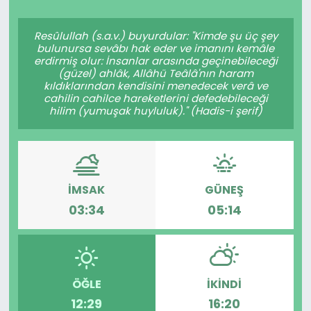
Spor
Teknoloji
Resûlullah (s.a.v.) buyurdular: "Kimde şu üç şey
bulunursa sevâbı hak eder ve imanını kemâle
Teknoloji
Yaşam
erdirmiş olur: İnsanlar arasında geçinebileceği
(güzel) ahlâk, Allâhü Teâlâ'nın haram
kıldıklarından kendisini menedecek verâ ve
Resmi İlanlar
Künye
cahilin cahilce hareketlerini defedebileceği
hilim (yumuşak huyluluk)." (Hadis-i şerif)
Gizlilik Sözleşmesi
İletişim
İMSAK
GÜNEŞ
03:34
05:14
ÖĞLE
İKINDI
12:29
16:20