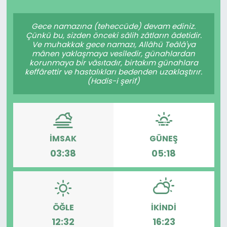
Spor
Teknoloji
Gece namazına (teheccüde) devam ediniz.
Çünkü bu, sizden önceki sâlih zâtların âdetidir.
Teknoloji
Yaşam
Ve muhakkak gece namazı, Allâhü Teâlâ'ya
mânen yaklaşmaya vesîledir, günahlardan
korunmaya bir vâsıtadır, birtakım günahlara
Resmi İlanlar
Künye
keffârettir ve hastalıkları bedenden uzaklaştırır.
(Hadis-i şerif)
Gizlilik Sözleşmesi
İletişim
İMSAK
GÜNEŞ
03:38
05:18
ÖĞLE
İKINDI
12:32
16:23