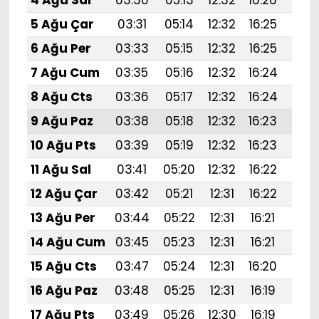
4 Ağu Sal
03:30
05:13
12:32
16:26
19:
5 Ağu Çar
03:31
05:14
12:32
16:25
19:4
6 Ağu Per
03:33
05:15
12:32
16:25
19:
7 Ağu Cum
03:35
05:16
12:32
16:24
19:
8 Ağu Cts
03:36
05:17
12:32
16:24
19:
9 Ağu Paz
03:38
05:18
12:32
16:23
19:
10 Ağu Pts
03:39
05:19
12:32
16:23
19:
11 Ağu Sal
03:41
05:20
12:32
16:22
19:
12 Ağu Çar
03:42
05:21
12:31
16:22
19:
13 Ağu Per
03:44
05:22
12:31
16:21
19:3
14 Ağu Cum
03:45
05:23
12:31
16:21
19:
15 Ağu Cts
03:47
05:24
12:31
16:20
19:
16 Ağu Paz
03:48
05:25
12:31
16:19
19:
17 Ağu Pts
03:49
05:26
12:30
16:19
19: