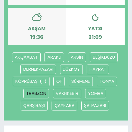
AKŞAM
YATSI
19:36
21:09
AKÇAABAT
ARAKLI
ARSİN
BEŞİKDÜZÜ
DERNEKPAZARI
DÜZKÖY
HAYRAT
KÖPRÜBAŞI (T)
OF
SÜRMENE
TONYA
TRABZON
VAKFIKEBİR
YOMRA
ÇARŞIBAŞI
ÇAYKARA
ŞALPAZARI