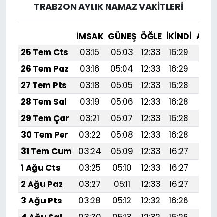
TRABZON AYLIK NAMAZ VAKITLERI
İMSAK
GÜNEŞ
ÖĞLE
İKINDI
AKŞ
25 Tem Cts
03:15
05:03
12:33
16:29
19:
26 Tem Paz
03:16
05:04
12:33
16:29
19:5
27 Tem Pts
03:18
05:05
12:33
16:28
19:
28 Tem Sal
03:19
05:06
12:33
16:28
19:
29 Tem Çar
03:21
05:07
12:33
16:28
19:
30 Tem Per
03:22
05:08
12:33
16:28
19:
31 Tem Cum
03:24
05:09
12:33
16:27
19:
1 Ağu Cts
03:25
05:10
12:33
16:27
19:
2 Ağu Paz
03:27
05:11
12:33
16:27
19:
3 Ağu Pts
03:28
05:12
12:32
16:26
19: