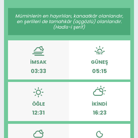
Spor
Teknoloji
Müminlerin en hayırlıları, kanaatkâr olanlarıdır,
en şerlileri de tamahkâr (açgözlü) olanlarıdır.
Teknoloji
Yaşam
(Hadis-i şerif)
Resmi İlanlar
Künye
Gizlilik Sözleşmesi
İMSAK
GÜNEŞ
03:33
05:15
İletişim
ÖĞLE
İKINDI
12:31
16:23