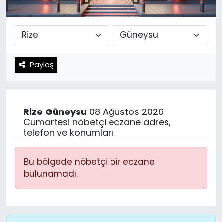
Spor
Teknoloji
Teknoloji
Yaşam
Paylaş
Resmi İlanlar
Künye
Gizlilik Sözleşmesi
Rize
Güneysu
08 Ağustos 2026
İletişim
Cumartesi nöbetçi eczane adres,
telefon ve konumları
Bu bölgede nöbetçi bir eczane
bulunamadı.