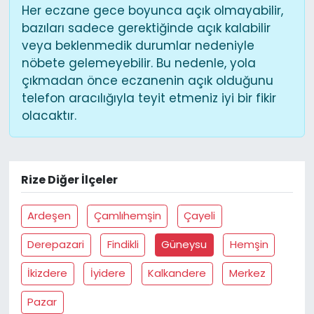
Her eczane gece boyunca açık olmayabilir,
bazıları sadece gerektiğinde açık kalabilir
veya beklenmedik durumlar nedeniyle
nöbete gelemeyebilir. Bu nedenle, yola
çıkmadan önce eczanenin açık olduğunu
telefon aracılığıyla teyit etmeniz iyi bir fikir
olacaktır.
Rize Diğer İlçeler
Ardeşen
Çamlıhemşin
Çayeli
Derepazari
Findikli
Güneysu
Hemşin
İkizdere
İyidere
Kalkandere
Merkez
Pazar