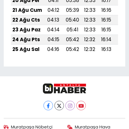
20 Ağu Per
04:11
05:38
12:33
16:17
19:1
21 Ağu Cum
04:12
05:39
12:33
16:16
19:1
22 Ağu Cts
04:13
05:40
12:33
16:15
19:1
23 Ağu Paz
04:14
05:41
12:33
16:15
19:1
24 Ağu Pts
04:15
05:42
12:32
16:14
19:1
25 Ağu Sal
04:16
05:42
12:32
16:13
19:1
Muratpaşa Nöbetçi
Muratpaşa Hava