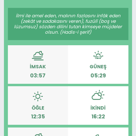
Spor
Teknoloji
İlmi ile amel eden, malının fazlasını infâk eden
(zekât ve sadakasını veren), fuzûlî (boş ve
Teknoloji
Yaşam
lüzumsuz) sözden dilini tutan kimseye müjdeler
olsun. (Hadis-i şerif)
Resmi İlanlar
Künye
Gizlilik Sözleşmesi
İMSAK
GÜNEŞ
İletişim
03:57
05:29
ÖĞLE
İKINDI
12:35
16:22