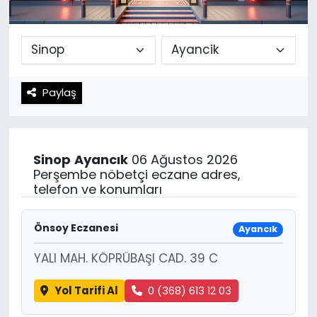
Spor
Teknoloji
Teknoloji
Yaşam
Paylaş
Resmi İlanlar
Künye
Gizlilik Sözleşmesi
Sinop
Ayancık
06 Ağustos 2026
İletişim
Perşembe nöbetçi eczane adres,
telefon ve konumları
Önsoy Eczanesi
Ayancık
YALI MAH. KÖPRÜBAŞI CAD. 39 C
Yol Tarifi Al
0 (368) 613 12 03