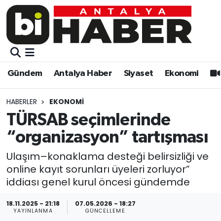
Gündem
Gündem
Muratpaşa Nöbetçi Eczaneler
Antalya Haber
Antalya Haber
Muratpaşa Hava Durumu
Gündem
Antalya Haber
Siyaset
Ekonomi
Siyaset
Siyaset
Muratpaşa Trafik Yoğunluk Haritası
HABERLER
EKONOMI
Ekonomi
Eğitim
Süper Lig Puan Durumu ve Fikstür
TÜRSAB seçimlerinde
“organizasyon” tartışması
Video
Ekonomi
Tüm Manşetler
Ulaşım–konaklama desteği belirsizliği ve
Eğitim
Kültür-sanat
Son Dakika Haberleri
online kayıt sorunları üyeleri zorluyor”
iddiası genel kurul öncesi gündemde
Kültür-sanat
Sağlık
Haber Arşivi
18.11.2025 - 21:18
07.05.2026 - 18:27
YAYINLANMA
GÜNCELLEME
Sağlık
Spor