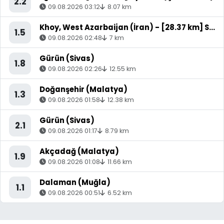
2.2
09.08.2026 03:12
8.07 km
Khoy, West Azarbaijan (İran) - [28.37 km] Saray (Van)
1.5
09.08.2026 02:48
7 km
Gürün (Sivas)
1.8
09.08.2026 02:26
12.55 km
Doğanşehir (Malatya)
1.3
09.08.2026 01:58
12.38 km
Gürün (Sivas)
2.1
09.08.2026 01:17
8.79 km
Akçadağ (Malatya)
1.9
09.08.2026 01:08
11.66 km
Dalaman (Muğla)
1.1
09.08.2026 00:51
6.52 km