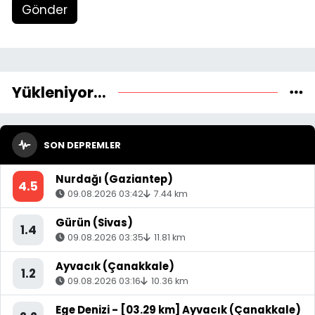
Gönder
Yükleniyor...
SON DEPREMLER
Nurdağı (Gaziantep)
4.5
09.08.2026 03:42
7.44 km
Gürün (Sivas)
1.4
09.08.2026 03:35
11.81 km
Ayvacık (Çanakkale)
1.2
09.08.2026 03:16
10.36 km
Ege Denizi - [03.29 km] Ayvacık (Çanakkale)