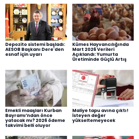
Depozito sistemi başladı:
Kümes Hayvancılığında
AESOB Başkanı Dere'den
Mart 2026 Verileri
esnaf için uyarı
Açıklandı: Yumurta
Üretiminde Güçlü Artış
Emekli maaşları Kurban
Maliye tapu avına çıktı!
Bayramı’ndan önce
İsteyen değer
yatacak mı? 2026 ödeme
yükseltemeyecek
takvimi belli oluyor