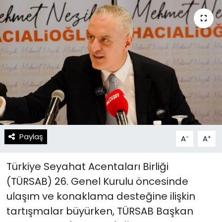
Spor
Teknoloji
Teknoloji
Yaşam
Resmi İlanlar
Künye
Gizlilik Sözleşmesi
İletişim
Paylaş
-
+
A
A
Türkiye Seyahat Acentaları Birliği
(TÜRSAB) 26. Genel Kurulu öncesinde
ulaşım ve konaklama desteğine ilişkin
tartışmalar büyürken, TÜRSAB Başkan