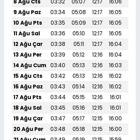
8 Ağu Cts
03:32
05:07
12:17
16:06
19:1
9 Ağu Paz
03:34
05:08
12:17
16:05
19:1
10 Ağu Pts
03:35
05:09
12:17
16:05
19:1
11 Ağu Sal
03:36
05:10
12:17
16:05
19:1
12 Ağu Çar
03:38
05:11
12:17
16:04
19:1
13 Ağu Per
03:39
05:12
12:16
16:04
19:1
14 Ağu Cum
03:40
05:13
12:16
16:03
19:1
15 Ağu Cts
03:42
05:13
12:16
16:02
19:
16 Ağu Paz
03:43
05:14
12:16
16:02
19:
17 Ağu Pts
03:44
05:15
12:16
16:01
19:
18 Ağu Sal
03:45
05:16
12:15
16:01
19:
19 Ağu Çar
03:47
05:17
12:15
16:00
19:
20 Ağu Per
03:48
05:18
12:15
16:00
19:
21 Ağu Cum
03:49
05:19
12:15
15:59
19:0