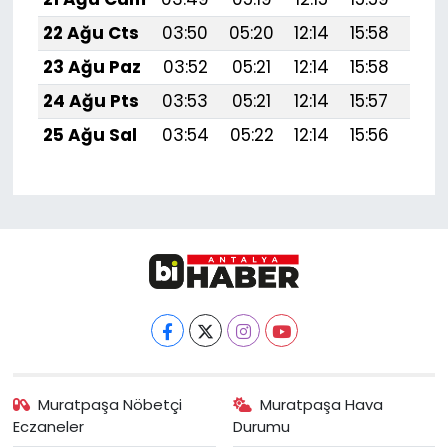
22 Ağu Cts
03:50
05:20
12:14
15:58
18:
23 Ağu Paz
03:52
05:21
12:14
15:58
18:
24 Ağu Pts
03:53
05:21
12:14
15:57
18:
25 Ağu Sal
03:54
05:22
12:14
15:56
18:
Muratpaşa Nöbetçi
Muratpaşa Hava
Eczaneler
Durumu