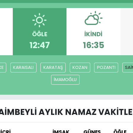
ÖĞLE
İKINDI
12:47
16:35
KE
KARAISALI
KARATAŞ
KOZAN
POZANTI
SAİ
İMAMOĞLU
AİMBEYLİ AYLIK NAMAZ VAKITLE
İCRİ
İMSAK
GÜNEŞ
ÖĞLE