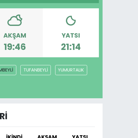
AKŞAM
YATSI
19:46
21:14
MBEYLİ
TUFANBEYLİ
YUMURTALIK
RI
İKINDI
AKŞAM
YATSI