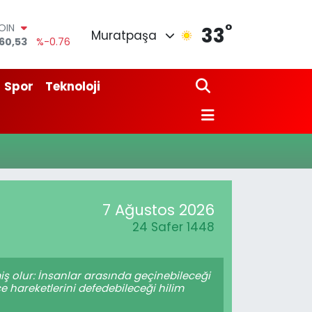
°
OIN
33
Muratpaşa
60,53
%-0.76
AR
7069
%0.17
O
Spor
Teknoloji
265
%0.01
LİN
897
%0.02
 ALTIN
.81
%1.44
100
87
%64
7 Ağustos 2026
24 Safer 1448
iş olur: İnsanlar arasında geçinebileceği
e hareketlerini defedebileceği hilim