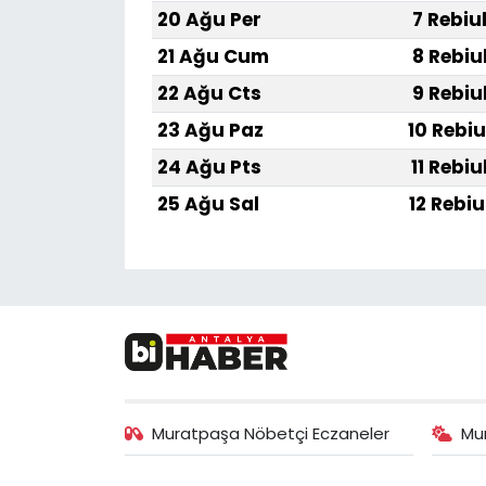
20 Ağu Per
7 Rebiu
21 Ağu Cum
8 Rebiu
22 Ağu Cts
9 Rebiu
23 Ağu Paz
10 Rebiu
24 Ağu Pts
11 Rebiu
25 Ağu Sal
12 Rebiu
Muratpaşa Nöbetçi Eczaneler
Mu