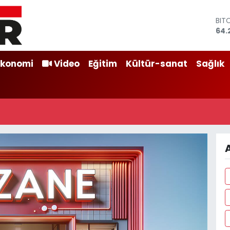
BIT
64.
DO
47,
EU
Ekonomi
Video
Eğitim
Kültür-sanat
Sağlık
55,
STE
64,
GRA
651
BİS
13.