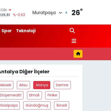
°
COIN
26
Muratpaşa
225,61
%-0.63
LAR
7143
%0.16
RO
Spor
Teknoloji
0317
%-0.02
RLİN
2463
%0.07
M ALTIN
0.40
%0.45
T100
799
%70
Antalya Diğer İlçeler
Akseki
Aksu
Alanya
Demre
Döşemealti
Elmali
Finike
Gazipaşa
Gündoğmuş
İbradi