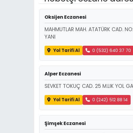
Oksijen Eczanesi
MAHMUTLAR MAH. ATATÜRK CAD. NO:11
YANI
Yol Tarifi Al
0 (532) 640 37 70
Alper Eczanesi
SEVKET TOKUÇ CAD. 25 M.LIK YOL G
Yol Tarifi Al
0 (242) 512 88 14
Şimşek Eczanesi