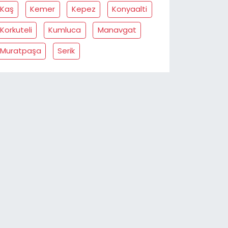
Kaş
Kemer
Kepez
Konyaalti
Korkuteli
Kumluca
Manavgat
Muratpaşa
Serik