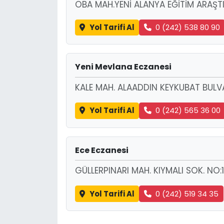
OBA MAH.YENİ ALANYA EĞİTİM ARAŞTI
Yol Tarifi Al
0 (242) 538 80 90
Yeni Mevlana Eczanesi
KALE MAH. ALAADDIN KEYKUBAT BULV
Yol Tarifi Al
0 (242) 565 36 00
Ece Eczanesi
GÜLLERPINARI MAH. KIYMALI SOK. NO
Yol Tarifi Al
0 (242) 519 34 35