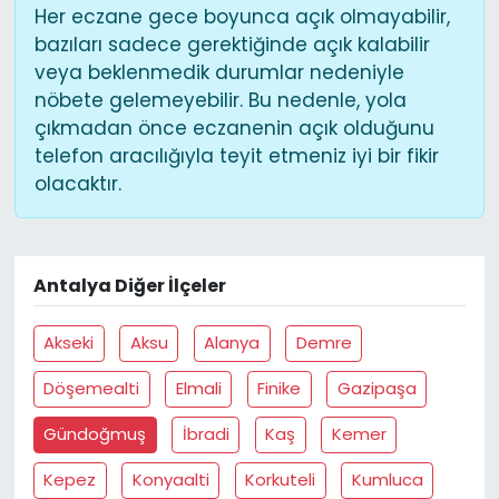
Her eczane gece boyunca açık olmayabilir,
bazıları sadece gerektiğinde açık kalabilir
veya beklenmedik durumlar nedeniyle
nöbete gelemeyebilir. Bu nedenle, yola
çıkmadan önce eczanenin açık olduğunu
telefon aracılığıyla teyit etmeniz iyi bir fikir
olacaktır.
Antalya Diğer İlçeler
Akseki
Aksu
Alanya
Demre
Döşemealti
Elmali
Finike
Gazipaşa
Gündoğmuş
İbradi
Kaş
Kemer
Kepez
Konyaalti
Korkuteli
Kumluca