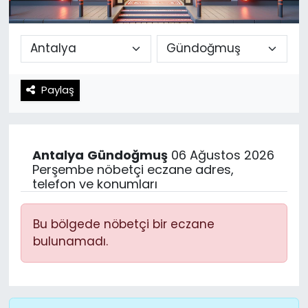
Spor
Teknoloji
Teknoloji
Yaşam
Paylaş
Resmi İlanlar
Künye
Gizlilik Sözleşmesi
Antalya
Gündoğmuş
06 Ağustos 2026
İletişim
Perşembe nöbetçi eczane adres,
telefon ve konumları
Bu bölgede nöbetçi bir eczane
bulunamadı.