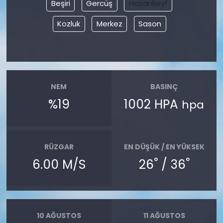
Beşiri
Gercüş
Hasankeyf
Kozluk
Merkez
Sason
NEM
BASINÇ
%19
1002 HPA
hpa
RÜZGAR
EN DÜŞÜK / EN YÜKSEK
°
°
6.00 M/S
26
/ 36
10 AĞUSTOS
11 AĞUSTOS