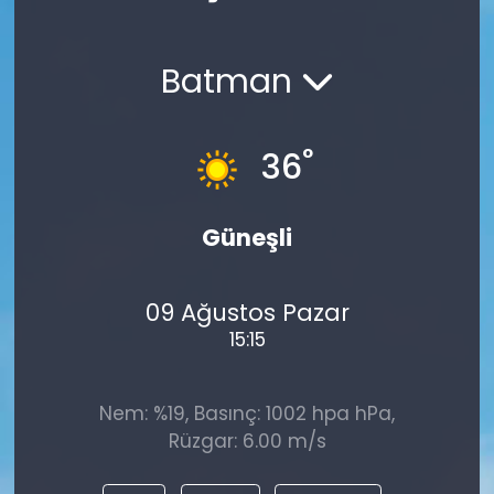
Spor
Teknoloji
Batman
Teknoloji
Yaşam
Resmi İlanlar
Künye
°
36
Gizlilik Sözleşmesi
Güneşli
İletişim
09 Ağustos Pazar
15:15
Nem: %19, Basınç: 1002 hpa hPa,
Rüzgar: 6.00 m/s