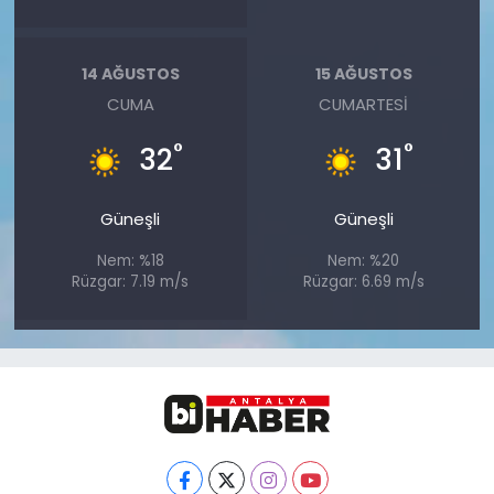
14 AĞUSTOS
15 AĞUSTOS
CUMA
CUMARTESI
°
°
32
31
Güneşli
Güneşli
Nem: %18
Nem: %20
Rüzgar: 7.19 m/s
Rüzgar: 6.69 m/s