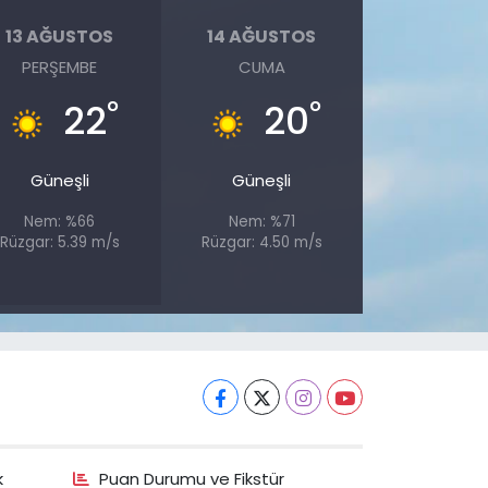
13 AĞUSTOS
14 AĞUSTOS
PERŞEMBE
CUMA
°
°
22
20
Güneşli
Güneşli
Nem: %66
Nem: %71
Rüzgar: 5.39 m/s
Rüzgar: 4.50 m/s
k
Puan Durumu ve Fikstür