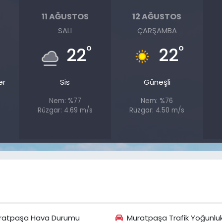
11 AĞUSTOS
12 AĞUSTOS
SALI
ÇARŞAMBA
°
°
22
22
er
Sis
Güneşli
Nem: %77
Nem: %76
Rüzgar: 4.69 m/s
Rüzgar: 4.50 m/s
s
ratpaşa Hava Durumu
Muratpaşa Trafik Yoğunlu