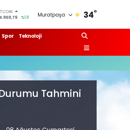
°
ITCOIN
34
Muratpaşa
4.959,79
%1.11
OLAR
7,7436
%0.18
URO
Spor
Teknoloji
5,2510
%0.32
TERLİN
4,4811
%0.38
RAM ALTIN
660.55
%0.03
İST100
3.779
%-14
a Durumu Tahmini
08 Ağustos Cumartesi