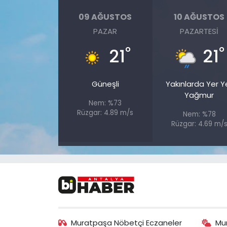
09 AĞUSTOS
10 AĞUSTOS
PAZAR
PAZARTESI
°
°
21
21
Güneşli
Yakınlarda Yer Y
Yağmur
Nem: %73
Rüzgar: 4.89 m/s
Nem: %78
Rüzgar: 4.69 m/
Muratpaşa Nöbetçi Eczaneler
Mu