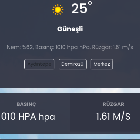
°
25
Güneşli
Nem: %62, Basınç: 1010 hpa hPa, Rüzgar: 1.61 m/s
Aydıntepe
Demirözü
Merkez
BASINÇ
RÜZGAR
1010 HPA
1.61 M/S
hpa