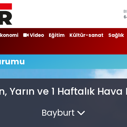
B
6
D
4
E
Ekonomi
Video
Eğitim
Kültür-sanat
Sağlık
5
S
6
G
Durumu
6
B
1
, Yarın ve 1 Haftalık Hav
Bayburt