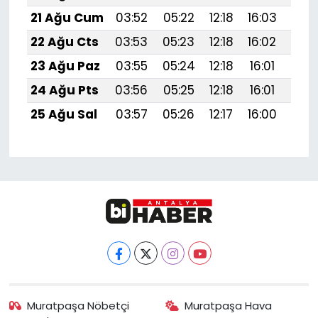
21 Ağu Cum
03:52
05:22
12:18
16:03
19:
22 Ağu Cts
03:53
05:23
12:18
16:02
19:
23 Ağu Paz
03:55
05:24
12:18
16:01
19:
24 Ağu Pts
03:56
05:25
12:18
16:01
19:
25 Ağu Sal
03:57
05:26
12:17
16:00
18:
Muratpaşa Nöbetçi
Muratpaşa Hava