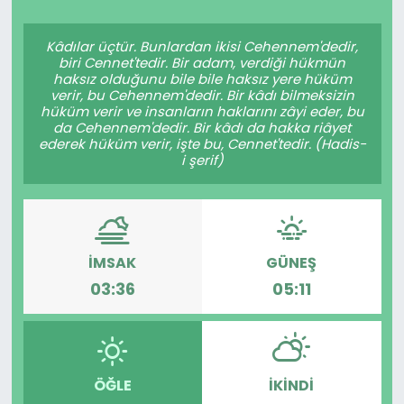
Spor
Teknoloji
Kâdılar üçtür. Bunlardan ikisi Cehennem'dedir,
biri Cennet'tedir. Bir adam, verdiği hükmün
Teknoloji
Yaşam
haksız olduğunu bile bile haksız yere hüküm
verir, bu Cehennem'dedir. Bir kâdı bilmeksizin
hüküm verir ve insanların haklarını zâyi eder, bu
Resmi İlanlar
Künye
da Cehennem'dedir. Bir kâdı da hakka riâyet
ederek hüküm verir, işte bu, Cennet'tedir. (Hadis-
i şerif)
Gizlilik Sözleşmesi
İletişim
İMSAK
GÜNEŞ
03:36
05:11
ÖĞLE
İKINDI