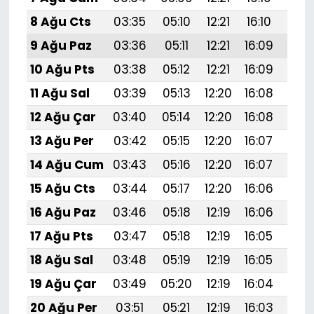
8 Ağu Cts
03:35
05:10
12:21
16:10
19:2
9 Ağu Paz
03:36
05:11
12:21
16:09
19:
10 Ağu Pts
03:38
05:12
12:21
16:09
19:1
11 Ağu Sal
03:39
05:13
12:20
16:08
19:1
12 Ağu Çar
03:40
05:14
12:20
16:08
19:1
13 Ağu Per
03:42
05:15
12:20
16:07
19:1
14 Ağu Cum
03:43
05:16
12:20
16:07
19:1
15 Ağu Cts
03:44
05:17
12:20
16:06
19:1
16 Ağu Paz
03:46
05:18
12:19
16:06
19:1
17 Ağu Pts
03:47
05:18
12:19
16:05
19:1
18 Ağu Sal
03:48
05:19
12:19
16:05
19:
19 Ağu Çar
03:49
05:20
12:19
16:04
19:
20 Ağu Per
03:51
05:21
12:19
16:03
19: