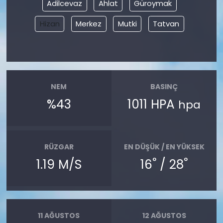
Adilcevaz
Ahlat
Güroymak
Hizan
Merkez
Mutki
Tatvan
NEM
BASINÇ
%43
1011 HPA
hpa
RÜZGAR
EN DÜŞÜK / EN YÜKSEK
°
°
1.19 M/S
16
/ 28
11 AĞUSTOS
12 AĞUSTOS