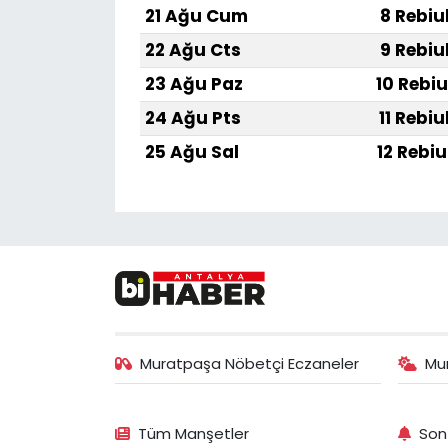
21 Ağu Cum
8 Rebiu
22 Ağu Cts
9 Rebiu
23 Ağu Paz
10 Rebiu
24 Ağu Pts
11 Rebiu
25 Ağu Sal
12 Rebiu
Muratpaşa Nöbetçi Eczaneler
Mu
Tüm Manşetler
Son