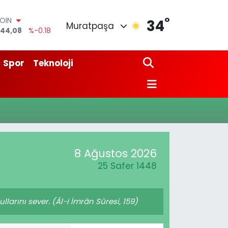
°
COIN
34
Muratpaşa
944,08
%-0.18
AR
7436
%0.18
O
Spor
Teknoloji
510
%0.32
LİN
811
%0.38
M ALTIN
0.55
%0.03
100
79
%-14
8 Ağustos 2026
25 Safer 1448
larını sever. (Âl-i İmrân Sûresi, 159)