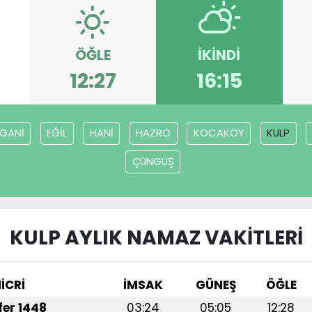
ÖĞLE
İKINDI
12:27
16:15
RGANİ
EĞİL
HANİ
HAZRO
KOCAKÖY
KULP
ÇÜNGÜŞ
KULP AYLIK NAMAZ VAKITLERI
İCRİ
İMSAK
GÜNEŞ
ÖĞLE
afer 1448
03:24
05:05
12:28