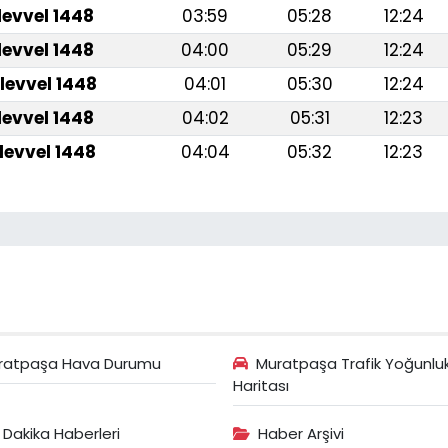
levvel 1448
03:59
05:28
12:24
levvel 1448
04:00
05:29
12:24
levvel 1448
04:01
05:30
12:24
levvel 1448
04:02
05:31
12:23
levvel 1448
04:04
05:32
12:23
ratpaşa Hava Durumu
Muratpaşa Trafik Yoğunlu
Haritası
 Dakika Haberleri
Haber Arşivi