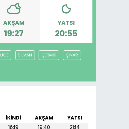
AKŞAM
YATSI
19:27
20:55
LİCE
SİLVAN
ÇERMİK
ÇINAR
İKINDI
AKŞAM
YATSI
16:19
19:40
21:14