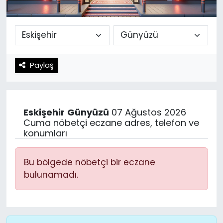
Spor
Teknoloji
Teknoloji
Yaşam
Paylaş
Resmi İlanlar
Künye
Gizlilik Sözleşmesi
Eskişehir
Günyüzü
07 Ağustos 2026
İletişim
Cuma nöbetçi eczane adres, telefon ve
konumları
Bu bölgede nöbetçi bir eczane
bulunamadı.