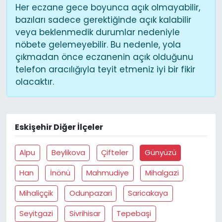
Her eczane gece boyunca açık olmayabilir,
bazıları sadece gerektiğinde açık kalabilir
veya beklenmedik durumlar nedeniyle
nöbete gelemeyebilir. Bu nedenle, yola
çıkmadan önce eczanenin açık olduğunu
telefon aracılığıyla teyit etmeniz iyi bir fikir
olacaktır.
Eskişehir Diğer İlçeler
Alpu
Beylikova
Çifteler
Günyüzü
Han
İnönü
Mahmudiye
Mihalgazi
Mihaliççik
Odunpazari
Saricakaya
Seyitgazi
Sivrihisar
Tepebaşi