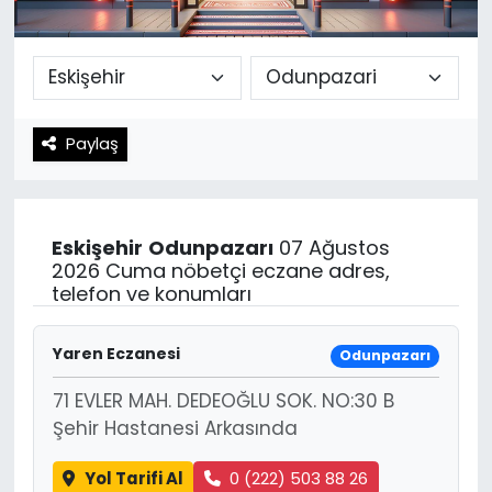
Spor
Teknoloji
Teknoloji
Yaşam
Paylaş
Resmi İlanlar
Künye
Gizlilik Sözleşmesi
Eskişehir
Odunpazarı
07 Ağustos
İletişim
2026 Cuma nöbetçi eczane adres,
telefon ve konumları
Yaren Eczanesi
Odunpazarı
71 EVLER MAH. DEDEOĞLU SOK. NO:30 B
Şehir Hastanesi Arkasında
Yol Tarifi Al
0 (222) 503 88 26