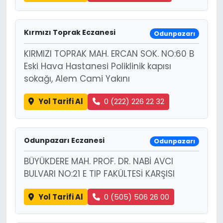
Kırmızı Toprak Eczanesi
Odunpazarı
KIRMIZI TOPRAK MAH. ERCAN SOK. NO:60 B
Eski Hava Hastanesi Poliklinik kapısı
sokağı, Alem Cami Yakını
Yol Tarifi Al
0 (222) 226 22 32
Odunpazarı Eczanesi
Odunpazarı
BÜYÜKDERE MAH. PROF. DR. NABİ AVCI
BULVARI NO:21 E TIP FAKÜLTESİ KARŞISI
Yol Tarifi Al
0 (505) 506 26 00