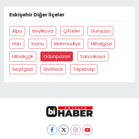
Eskişehir Diğer İlçeler
Alpu
Beylikova
Çifteler
Günyüzü
Han
İnönü
Mahmudiye
Mihalgazi
Mihaliççik
Odunpazari
Saricakaya
Seyitgazi
Sivrihisar
Tepebaşi