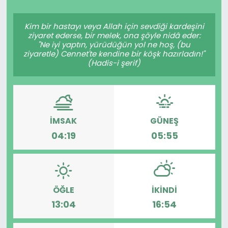
Spor
Teknoloji
Kim bir hastayı veya Allah için sevdiği kardeşini
ziyaret ederse, bir melek, ona şöyle nidâ eder:
Teknoloji
Yaşam
"Ne iyi yaptın, yürüdüğün yol ne hoş, (bu
ziyaretle) Cennet'te kendine bir köşk hazırladın!"
(Hadis-i şerif)
Resmi İlanlar
Künye
Gizlilik Sözleşmesi
İMSAK
GÜNEŞ
İletişim
04:19
05:55
ÖĞLE
İKINDI
13:04
16:54