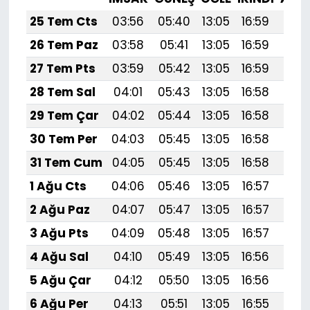
25 Tem Cts
03:56
05:40
13:05
16:59
20:
26 Tem Paz
03:58
05:41
13:05
16:59
20:
27 Tem Pts
03:59
05:42
13:05
16:59
20:
28 Tem Sal
04:01
05:43
13:05
16:58
20:
29 Tem Çar
04:02
05:44
13:05
16:58
20:
30 Tem Per
04:03
05:45
13:05
16:58
20:
31 Tem Cum
04:05
05:45
13:05
16:58
20:
1 Ağu Cts
04:06
05:46
13:05
16:57
20:
2 Ağu Paz
04:07
05:47
13:05
16:57
20:
3 Ağu Pts
04:09
05:48
13:05
16:57
20:
4 Ağu Sal
04:10
05:49
13:05
16:56
20:1
5 Ağu Çar
04:12
05:50
13:05
16:56
20:
6 Ağu Per
04:13
05:51
13:05
16:55
20: