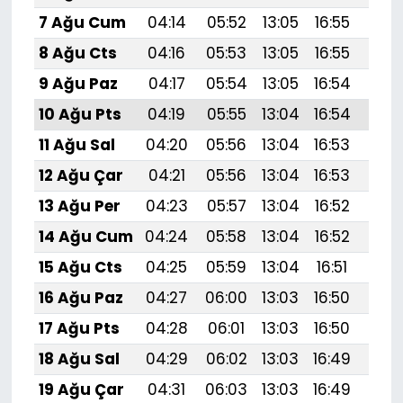
7 Ağu Cum
04:14
05:52
13:05
16:55
20:
8 Ağu Cts
04:16
05:53
13:05
16:55
20:
9 Ağu Paz
04:17
05:54
13:05
16:54
20:
10 Ağu Pts
04:19
05:55
13:04
16:54
20:
11 Ağu Sal
04:20
05:56
13:04
16:53
20:
12 Ağu Çar
04:21
05:56
13:04
16:53
20:
13 Ağu Per
04:23
05:57
13:04
16:52
20:
14 Ağu Cum
04:24
05:58
13:04
16:52
19:
15 Ağu Cts
04:25
05:59
13:04
16:51
19:
16 Ağu Paz
04:27
06:00
13:03
16:50
19:
17 Ağu Pts
04:28
06:01
13:03
16:50
19:
18 Ağu Sal
04:29
06:02
13:03
16:49
19:
19 Ağu Çar
04:31
06:03
13:03
16:49
19: