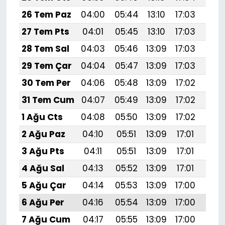
26 Tem Paz
04:00
05:44
13:10
17:03
20:
27 Tem Pts
04:01
05:45
13:10
17:03
20:
28 Tem Sal
04:03
05:46
13:09
17:03
20:
29 Tem Çar
04:04
05:47
13:09
17:03
20:
30 Tem Per
04:06
05:48
13:09
17:02
20:
31 Tem Cum
04:07
05:49
13:09
17:02
20:
1 Ağu Cts
04:08
05:50
13:09
17:02
20:
2 Ağu Paz
04:10
05:51
13:09
17:01
20:
3 Ağu Pts
04:11
05:51
13:09
17:01
20:
4 Ağu Sal
04:13
05:52
13:09
17:01
20:
5 Ağu Çar
04:14
05:53
13:09
17:00
20:
6 Ağu Per
04:16
05:54
13:09
17:00
20:
7 Ağu Cum
04:17
05:55
13:09
17:00
20: