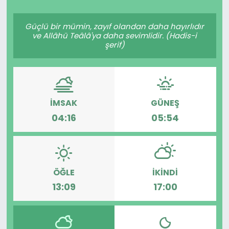
Spor
Teknoloji
Güçlü bir mümin, zayıf olandan daha hayırlıdır
ve Allâhü Teâlâ'ya daha sevimlidir. (Hadis-i
Teknoloji
Yaşam
şerif)
Resmi İlanlar
Künye
Gizlilik Sözleşmesi
İMSAK
GÜNEŞ
04:16
05:54
İletişim
ÖĞLE
İKINDI
13:09
17:00