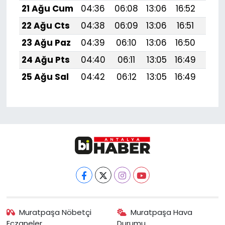
21 Ağu Cum
04:36
06:08
13:06
16:52
19:
22 Ağu Cts
04:38
06:09
13:06
16:51
19:
23 Ağu Paz
04:39
06:10
13:06
16:50
19:5
24 Ağu Pts
04:40
06:11
13:05
16:49
19:
25 Ağu Sal
04:42
06:12
13:05
16:49
19:
Muratpaşa Nöbetçi
Muratpaşa Hava
Eczaneler
Durumu