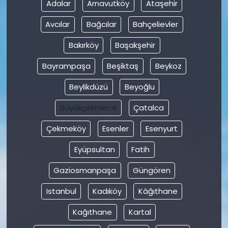
Adalar
Arnavutköy
Ataşehir
Avcılar
Bağcılar
Bahçelievler
Bakırköy
Başakşehir
Bayrampaşa
Beşiktaş
Beykoz
Beylikdüzü
Beyoğlu
Büyükçekmece
Çatalca
Çekmeköy
Esenler
Esenyurt
Eyüpsultan
Fatih
Gaziosmanpaşa
Güngören
Istanbul
Kadıköy
Kâğıthane
Kağıthane
Kartal