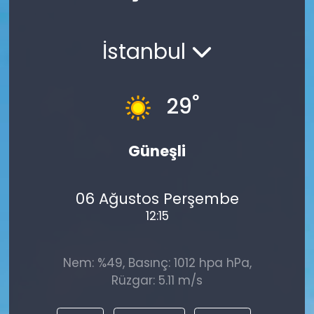
Spor
Teknoloji
İstanbul
Teknoloji
Yaşam
Resmi İlanlar
Künye
°
29
Gizlilik Sözleşmesi
Güneşli
İletişim
06 Ağustos Perşembe
12:15
Nem: %49, Basınç: 1012 hpa hPa,
Rüzgar: 5.11 m/s