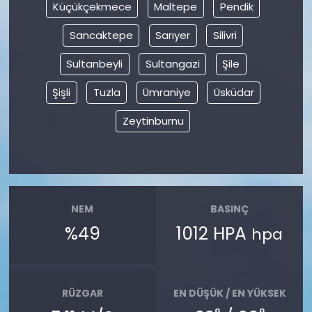
Küçükçekmece
Maltepe
Pendik
Sancaktepe
Sarıyer
Silivri
Sultanbeyli
Sultangazi
Şile
Şişli
Tuzla
Ümraniye
Üsküdar
Zeytinburnu
NEM
BASINÇ
%49
1012 HPA
hpa
RÜZGAR
EN DÜŞÜK / EN YÜKSEK