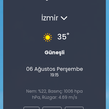
Spor
Teknoloji
İzmir
Teknoloji
Yaşam
Resmi İlanlar
Künye
°
35
Gizlilik Sözleşmesi
Güneşli
İletişim
06 Ağustos Perşembe
19:15
Nem: %22, Basınç: 1006 hpa
hPa, Rüzgar: 4.69 m/s