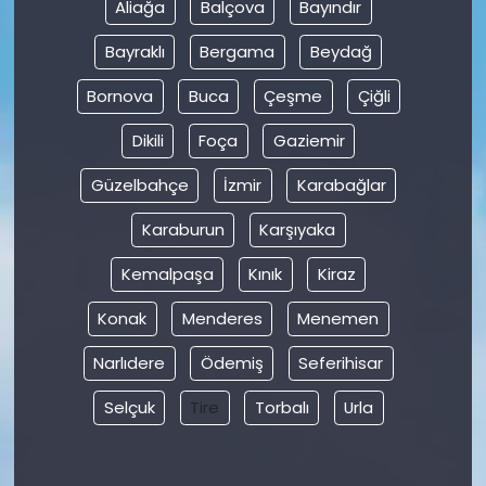
Aliağa
Balçova
Bayındır
Bayraklı
Bergama
Beydağ
Bornova
Buca
Çeşme
Çiğli
Dikili
Foça
Gaziemir
Güzelbahçe
İzmir
Karabağlar
Karaburun
Karşıyaka
Kemalpaşa
Kınık
Kiraz
Konak
Menderes
Menemen
Narlıdere
Ödemiş
Seferihisar
Selçuk
Tire
Torbalı
Urla