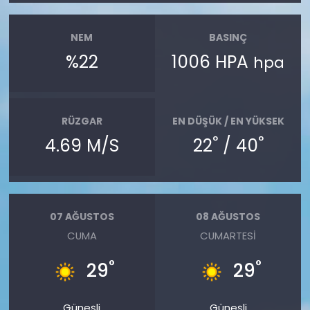
NEM
BASINÇ
%22
1006 HPA
hpa
RÜZGAR
EN DÜŞÜK / EN YÜKSEK
°
°
4.69 M/S
22
/ 40
07 AĞUSTOS
08 AĞUSTOS
CUMA
CUMARTESI
°
°
29
29
Güneşli
Güneşli