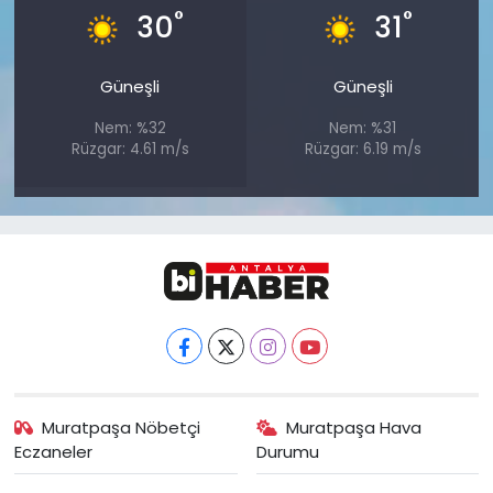
°
°
30
31
Güneşli
Güneşli
Nem: %32
Nem: %31
Rüzgar: 4.61 m/s
Rüzgar: 6.19 m/s
Muratpaşa Nöbetçi
Muratpaşa Hava
Eczaneler
Durumu