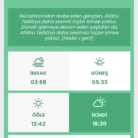
Spor
Teknoloji
Günahlarından tevbe eden gençten, Allâhü
Teâlâ'ya daha sevimli hiçbir kimse yoktur.
Teknoloji
Yaşam
Günah işlemeye devam eden yaşlıdan da,
Allâhü Teâlâ'ya daha sevimsiz hiçbir kimse
yoktur. (Hadis-i şerif)
Resmi İlanlar
Künye
Gizlilik Sözleşmesi
İMSAK
GÜNEŞ
İletişim
03:58
05:33
ÖĞLE
İKINDI
12:42
16:30