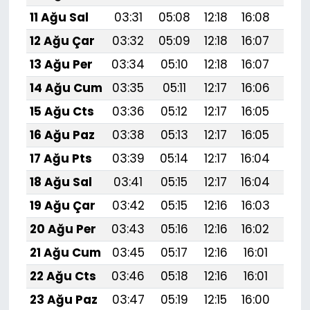
11 Ağu Sal
03:31
05:08
12:18
16:08
19:1
12 Ağu Çar
03:32
05:09
12:18
16:07
19:1
13 Ağu Per
03:34
05:10
12:18
16:07
19:1
14 Ağu Cum
03:35
05:11
12:17
16:06
19:1
15 Ağu Cts
03:36
05:12
12:17
16:05
19:1
16 Ağu Paz
03:38
05:13
12:17
16:05
19:1
17 Ağu Pts
03:39
05:14
12:17
16:04
19:1
18 Ağu Sal
03:41
05:15
12:17
16:04
19:
19 Ağu Çar
03:42
05:15
12:16
16:03
19:
20 Ağu Per
03:43
05:16
12:16
16:02
19:
21 Ağu Cum
03:45
05:17
12:16
16:01
19:
22 Ağu Cts
03:46
05:18
12:16
16:01
19:
23 Ağu Paz
03:47
05:19
12:15
16:00
19:0