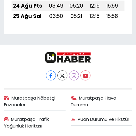
24 Ağu Pts
03:49
05:20
12:15
15:59
19:
25 Ağu Sal
03:50
05:21
12:15
15:58
18:
Muratpaşa Nöbetçi
Muratpaşa Hava
Eczaneler
Durumu
Muratpaşa Trafik
Puan Durumu ve Fikstür
Yoğunluk Haritası