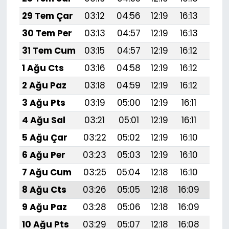
29 Tem Çar
03:12
04:56
12:19
16:13
19:
30 Tem Per
03:13
04:57
12:19
16:13
19:
31 Tem Cum
03:15
04:57
12:19
16:12
19:3
1 Ağu Cts
03:16
04:58
12:19
16:12
19:
2 Ağu Paz
03:18
04:59
12:19
16:12
19:
3 Ağu Pts
03:19
05:00
12:19
16:11
19:
4 Ağu Sal
03:21
05:01
12:19
16:11
19:
5 Ağu Çar
03:22
05:02
12:19
16:10
19:
6 Ağu Per
03:23
05:03
12:19
16:10
19:
7 Ağu Cum
03:25
05:04
12:18
16:10
19:
8 Ağu Cts
03:26
05:05
12:18
16:09
19:
9 Ağu Paz
03:28
05:06
12:18
16:09
19:
10 Ağu Pts
03:29
05:07
12:18
16:08
19:1