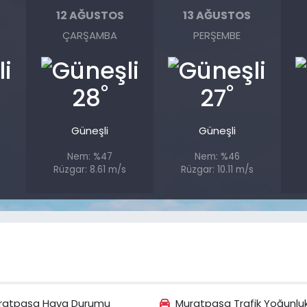
12 AĞUSTOS
13 AĞUSTOS
ÇARŞAMBA
PERŞEMBE
°
°
28
27
Güneşli
Güneşli
Nem: %47
Nem: %46
Rüzgar: 8.61 m/s
Rüzgar: 10.11 m/s
ratpaşa Hava Durumu
Muratpaşa Trafik Yoğunlu