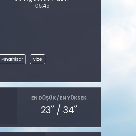
06:45
Pınarhisar
Vize
EN DÜŞÜK / EN YÜKSEK
°
°
23
/ 34