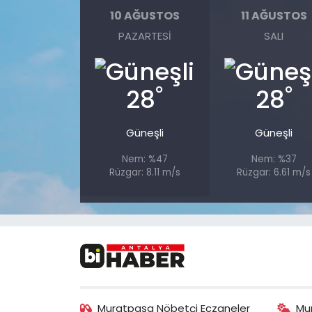
10 AĞUSTOS
11 AĞUSTOS
PAZARTESI
SALI
°
°
28
28
Güneşli
Güneşli
Nem: %47
Nem: %37
Rüzgar: 8.11 m/s
Rüzgar: 6.61 m/s
Muratpaşa Nöbetçi Eczaneler
Mu