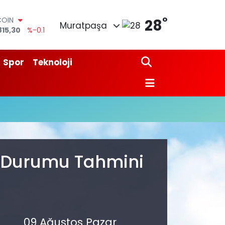
°
COIN
28
Muratpaşa
815,30
%-0.1
LAR
7436
%0.18
RO
Spor
Teknoloji
2510
%0.32
RLİN
4811
%0.38
M ALTIN
0.55
%0
T100
779
%-14
a Durumu Tahmini
09 Ağustos Pazar