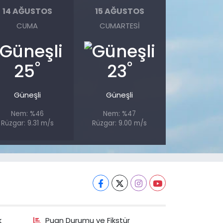
14 AĞUSTOS
15 AĞUSTOS
CUMA
CUMARTESI
°
°
25
23
Güneşli
Güneşli
Nem: %46
Nem: %47
Rüzgar: 9.31 m/s
Rüzgar: 9.00 m/s
k
Puan Durumu ve Fikstür