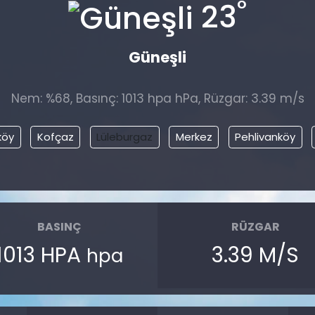
°
23
Güneşli
Nem: %68, Basınç: 1013 hpa hPa, Rüzgar: 3.39 m/s
köy
Kofçaz
Lüleburgaz
Merkez
Pehlivanköy
BASINÇ
RÜZGAR
1013 HPA
3.39 M/S
hpa