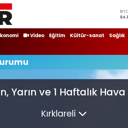
BIT
64.
DO
47,
EU
Ekonomi
Video
Eğitim
Kültür-sanat
Sağlık
55,
STE
64,
GRA
Durumu
666
BİS
13.
n, Yarın ve 1 Haftalık Hav
Kırklareli