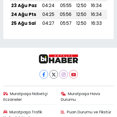
23 Ağu Paz
04:24
05:55
12:50
16:34
19:
24 Ağu Pts
04:25
05:56
12:50
16:34
19:
25 Ağu Sal
04:27
05:57
12:50
16:33
19:
Muratpaşa Nöbetçi
Muratpaşa Hava
Eczaneler
Durumu
Muratpaşa Trafik
Puan Durumu ve Fikstür