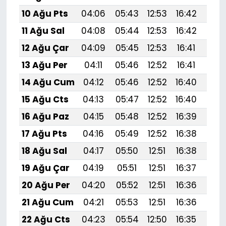
10 Ağu Pts
04:06
05:43
12:53
16:42
19:
11 Ağu Sal
04:08
05:44
12:53
16:42
19:
12 Ağu Çar
04:09
05:45
12:53
16:41
19:
13 Ağu Per
04:11
05:46
12:52
16:41
19:
14 Ağu Cum
04:12
05:46
12:52
16:40
19:
15 Ağu Cts
04:13
05:47
12:52
16:40
19:
16 Ağu Paz
04:15
05:48
12:52
16:39
19:
17 Ağu Pts
04:16
05:49
12:52
16:38
19:
18 Ağu Sal
04:17
05:50
12:51
16:38
19:
19 Ağu Çar
04:19
05:51
12:51
16:37
19:4
20 Ağu Per
04:20
05:52
12:51
16:36
19:
21 Ağu Cum
04:21
05:53
12:51
16:36
19:
22 Ağu Cts
04:23
05:54
12:50
16:35
19: