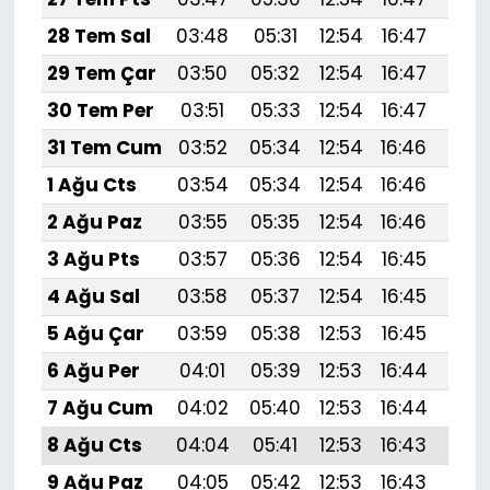
28 Tem Sal
03:48
05:31
12:54
16:47
20:
29 Tem Çar
03:50
05:32
12:54
16:47
20:
30 Tem Per
03:51
05:33
12:54
16:47
20:
31 Tem Cum
03:52
05:34
12:54
16:46
20:
1 Ağu Cts
03:54
05:34
12:54
16:46
20:
2 Ağu Paz
03:55
05:35
12:54
16:46
20:
3 Ağu Pts
03:57
05:36
12:54
16:45
20:
4 Ağu Sal
03:58
05:37
12:54
16:45
20:
5 Ağu Çar
03:59
05:38
12:53
16:45
19:
6 Ağu Per
04:01
05:39
12:53
16:44
19:
7 Ağu Cum
04:02
05:40
12:53
16:44
19:
8 Ağu Cts
04:04
05:41
12:53
16:43
19:
9 Ağu Paz
04:05
05:42
12:53
16:43
19: