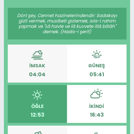
Spor
Teknoloji
Dört şey, Cennet hazinelerindendir: Sadakayı
gizli vermek, musibeti gizlemek, sıla-i rahim
Teknoloji
Yaşam
yapmak ve "Lâ havle ve lâ kuvvete illâ billâh"
demek. (Hadis-i şerif)
Resmi İlanlar
Künye
Gizlilik Sözleşmesi
İMSAK
GÜNEŞ
İletişim
04:04
05:41
ÖĞLE
İKINDI
12:53
16:43