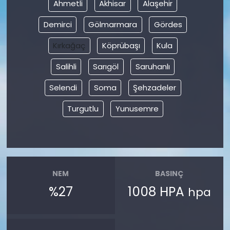
Ahmetli
Akhisar
Alaşehir
Demirci
Gölmarmara
Gördes
Kırkağaç
Köprübaşı
Kula
Salihli
Sarıgöl
Saruhanlı
Selendi
Soma
Şehzadeler
Turgutlu
Yunusemre
NEM
BASINÇ
%27
1008 HPA
hpa