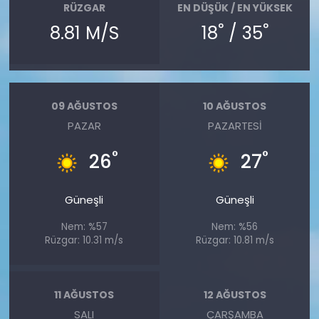
RÜZGAR
EN DÜŞÜK / EN YÜKSEK
°
°
8.81 M/S
18
/ 35
09 AĞUSTOS
10 AĞUSTOS
PAZAR
PAZARTESI
°
°
26
27
Güneşli
Güneşli
Nem: %57
Nem: %56
Rüzgar: 10.31 m/s
Rüzgar: 10.81 m/s
11 AĞUSTOS
12 AĞUSTOS
SALI
ÇARŞAMBA