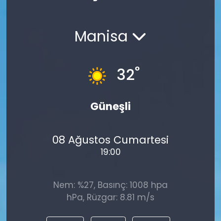
Spor
Teknoloji
Manisa
Teknoloji
Yaşam
Resmi İlanlar
Künye
°
32
Gizlilik Sözleşmesi
Güneşli
İletişim
08 Ağustos Cumartesi
19:00
Nem: %27, Basınç: 1008 hpa
hPa, Rüzgar: 8.81 m/s