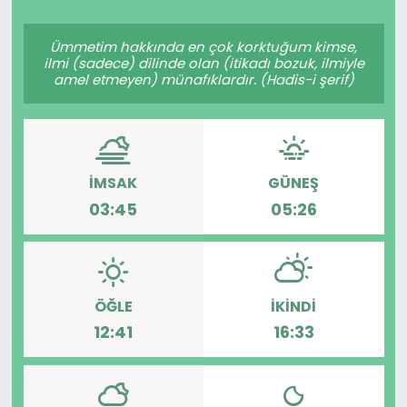
Spor
Teknoloji
Ümmetim hakkında en çok korktuğum kimse,
ilmi (sadece) dilinde olan (itikadı bozuk, ilmiyle
Teknoloji
Yaşam
amel etmeyen) münafıklardır. (Hadis-i şerif)
Resmi İlanlar
Künye
Gizlilik Sözleşmesi
İMSAK
GÜNEŞ
03:45
05:26
İletişim
ÖĞLE
İKINDI
12:41
16:33