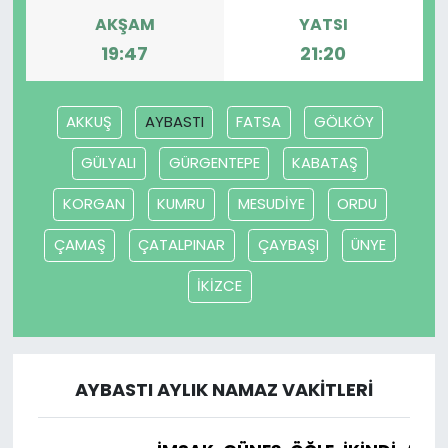
AKŞAM
YATSI
19:47
21:20
AKKUŞ
AYBASTI
FATSA
GÖLKÖY
GÜLYALI
GÜRGENTEPE
KABATAŞ
KORGAN
KUMRU
MESUDİYE
ORDU
ÇAMAŞ
ÇATALPINAR
ÇAYBAŞI
ÜNYE
İKİZCE
AYBASTI AYLIK NAMAZ VAKITLERI