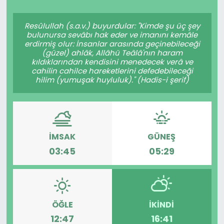
Spor
Teknoloji
Resûlullah (s.a.v.) buyurdular: "Kimde şu üç şey
bulunursa sevâbı hak eder ve imanını kemâle
Teknoloji
Yaşam
erdirmiş olur: İnsanlar arasında geçinebileceği
(güzel) ahlâk, Allâhü Teâlâ'nın haram
kıldıklarından kendisini menedecek verâ ve
Resmi İlanlar
Künye
cahilin cahilce hareketlerini defedebileceği
hilim (yumuşak huyluluk)." (Hadis-i şerif)
Gizlilik Sözleşmesi
İletişim
İMSAK
GÜNEŞ
03:45
05:29
ÖĞLE
İKINDI
12:47
16:41