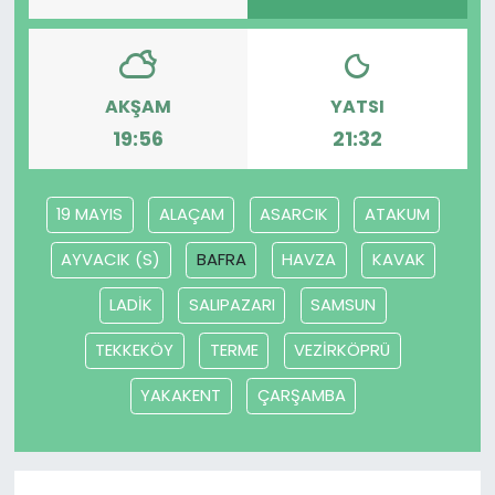
AKŞAM
YATSI
19:56
21:32
19 MAYIS
ALAÇAM
ASARCIK
ATAKUM
AYVACIK (S)
BAFRA
HAVZA
KAVAK
LADİK
SALIPAZARI
SAMSUN
TEKKEKÖY
TERME
VEZİRKÖPRÜ
YAKAKENT
ÇARŞAMBA