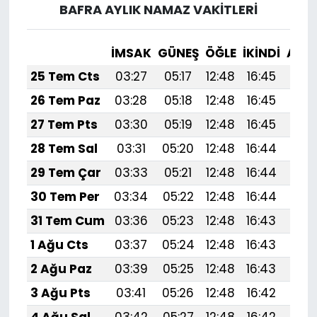
BAFRA AYLIK NAMAZ VAKITLERI
İMSAK
GÜNEŞ
ÖĞLE
İKINDI
AKŞ
25 Tem Cts
03:27
05:17
12:48
16:45
20:
26 Tem Paz
03:28
05:18
12:48
16:45
20:
27 Tem Pts
03:30
05:19
12:48
16:45
20:
28 Tem Sal
03:31
05:20
12:48
16:44
20:
29 Tem Çar
03:33
05:21
12:48
16:44
20:
30 Tem Per
03:34
05:22
12:48
16:44
20:
31 Tem Cum
03:36
05:23
12:48
16:43
20:
1 Ağu Cts
03:37
05:24
12:48
16:43
20:
2 Ağu Paz
03:39
05:25
12:48
16:43
20:
3 Ağu Pts
03:41
05:26
12:48
16:42
20: