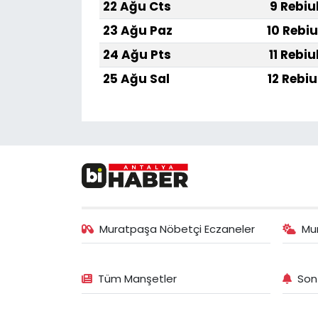
22 Ağu Cts
9 Rebiu
23 Ağu Paz
10 Rebiu
24 Ağu Pts
11 Rebiu
25 Ağu Sal
12 Rebiu
Muratpaşa Nöbetçi Eczaneler
Mu
Tüm Manşetler
Son