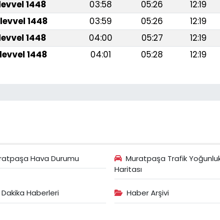
levvel 1448
03:58
05:26
12:19
levvel 1448
03:59
05:26
12:19
levvel 1448
04:00
05:27
12:19
levvel 1448
04:01
05:28
12:19
ratpaşa Hava Durumu
Muratpaşa Trafik Yoğunlu
Haritası
 Dakika Haberleri
Haber Arşivi