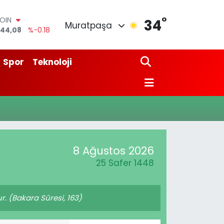
°
COIN
34
Muratpaşa
944,08
%-0.18
AR
7436
%0.18
O
Spor
Teknoloji
510
%0.32
LİN
811
%0.38
M ALTIN
0.55
%0.03
100
79
%-14
8 Ağustos 2026
25 Safer 1448
ur. (Bakara Sûresi, 163)