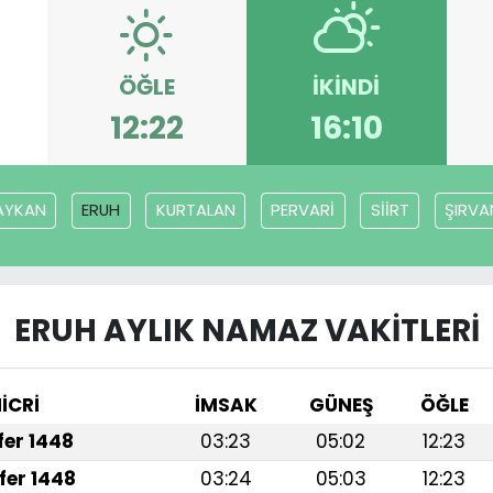
ÖĞLE
İKINDI
12:22
16:10
AYKAN
ERUH
KURTALAN
PERVARİ
SİİRT
ŞIRVA
ERUH AYLIK NAMAZ VAKITLERI
İCRİ
İMSAK
GÜNEŞ
ÖĞLE
afer 1448
03:23
05:02
12:23
fer 1448
03:24
05:03
12:23