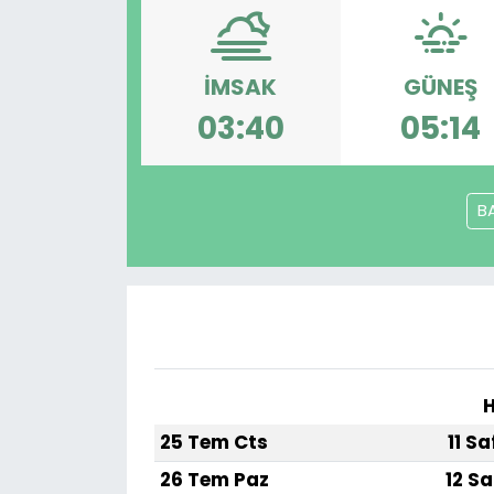
Spor
Teknoloji
İMSAK
GÜNEŞ
Teknoloji
Yaşam
03:40
05:14
Resmi İlanlar
Künye
Gizlilik Sözleşmesi
B
İletişim
H
25 Tem Cts
11 S
26 Tem Paz
12 Sa