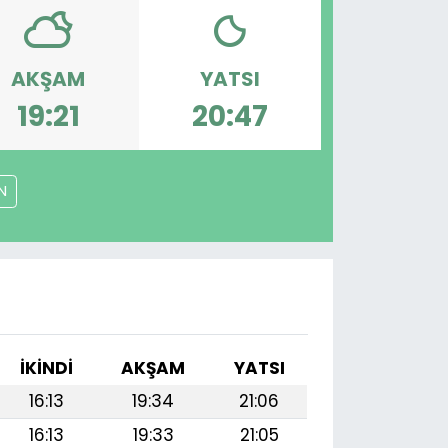
AKŞAM
YATSI
19:21
20:47
N
İKINDI
AKŞAM
YATSI
16:13
19:34
21:06
16:13
19:33
21:05