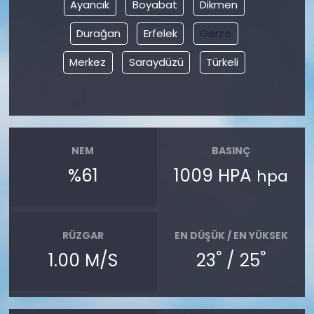
Ayancık
Boyabat
Dikmen
Durağan
Erfelek
Gerze
Merkez
Saraydüzü
Türkeli
NEM
BASINÇ
%61
1009 HPA
hpa
RÜZGAR
EN DÜŞÜK / EN YÜKSEK
°
°
1.00 M/S
23
/ 25