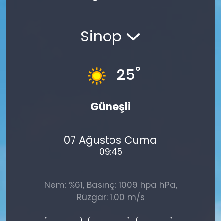
Spor
Teknoloji
Sinop
Teknoloji
Yaşam
Resmi İlanlar
Künye
°
25
Gizlilik Sözleşmesi
Güneşli
İletişim
07 Ağustos Cuma
09:45
Nem: %61, Basınç: 1009 hpa hPa,
Rüzgar: 1.00 m/s