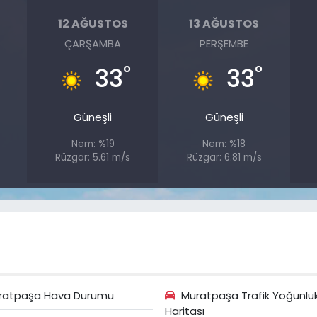
12 AĞUSTOS
13 AĞUSTOS
ÇARŞAMBA
PERŞEMBE
°
°
33
33
Güneşli
Güneşli
Nem: %19
Nem: %18
s
Rüzgar: 5.61 m/s
Rüzgar: 6.81 m/s
ratpaşa Hava Durumu
Muratpaşa Trafik Yoğunlu
Haritası