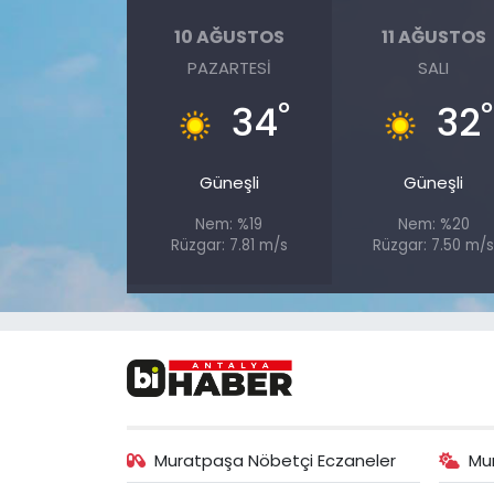
10 AĞUSTOS
11 AĞUSTOS
PAZARTESI
SALI
°
°
34
32
Güneşli
Güneşli
Nem: %19
Nem: %20
Rüzgar: 7.81 m/s
Rüzgar: 7.50 m/
Muratpaşa Nöbetçi Eczaneler
Mu