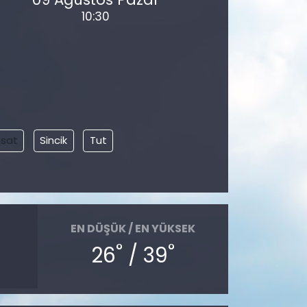
10:30
sat
Sincik
Tut
EN DÜŞÜK / EN YÜKSEK
°
°
26
/ 39