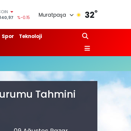
°
COIN
32
Muratpaşa
840,97
%-0.15
LAR
7436
%0.18
RO
Spor
Teknoloji
2510
%0.32
RLİN
4811
%0.38
M ALTIN
0.55
%0
T100
779
%-14
 Durumu Tahmini
09 Ağustos Pazar