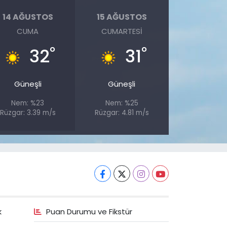
14 AĞUSTOS
15 AĞUSTOS
CUMA
CUMARTESI
°
°
32
31
Güneşli
Güneşli
Nem: %23
Nem: %25
Rüzgar: 3.39 m/s
Rüzgar: 4.81 m/s
k
Puan Durumu ve Fikstür