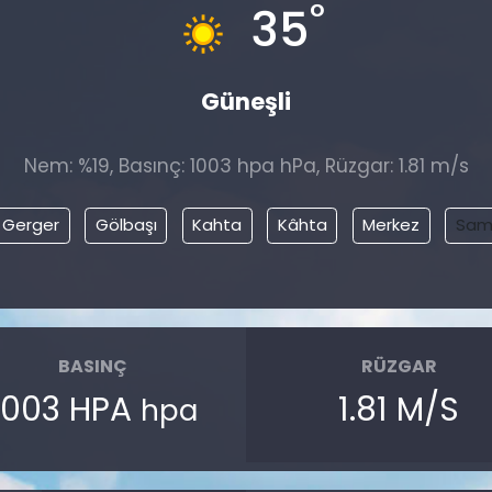
°
35
Güneşli
Nem: %19, Basınç: 1003 hpa hPa, Rüzgar: 1.81 m/s
Gerger
Gölbaşı
Kahta
Kâhta
Merkez
Sam
BASINÇ
RÜZGAR
1003 HPA
1.81 M/S
hpa