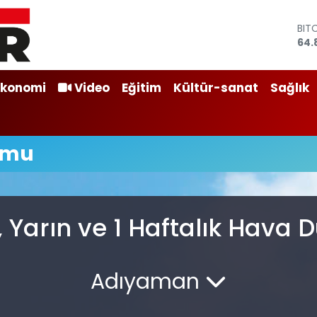
BIT
64.
DO
47,
EU
Ekonomi
Video
Eğitim
Kültür-sanat
Sağlık
55,
STE
64,
GRA
umu
666
BİS
13.
Yarın ve 1 Haftalık Hava
Adıyaman