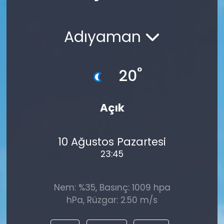
Spor
Teknoloji
Adıyaman
Teknoloji
Yaşam
Resmi İlanlar
Künye
°
20
Gizlilik Sözleşmesi
Açık
İletişim
10 Ağustos Pazartesi
23:45
Nem: %35, Basınç: 1009 hpa
hPa, Rüzgar: 2.50 m/s