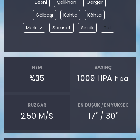
Besni
Çelikhan
Gerger
Gölbaşı
Kahta
Kâhta
Merkez
Samsat
Sincik
Tut
NEM
BASINÇ
%35
1009 HPA
hpa
RÜZGAR
EN DÜŞÜK / EN YÜKSEK
°
°
2.50 M/S
17
/ 30