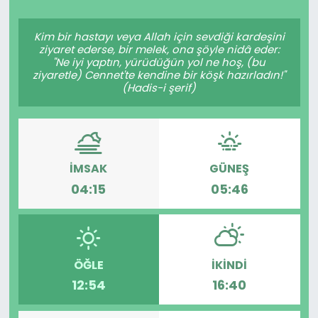
Spor
Teknoloji
Kim bir hastayı veya Allah için sevdiği kardeşini
ziyaret ederse, bir melek, ona şöyle nidâ eder:
Teknoloji
Yaşam
"Ne iyi yaptın, yürüdüğün yol ne hoş, (bu
ziyaretle) Cennet'te kendine bir köşk hazırladın!"
(Hadis-i şerif)
Resmi İlanlar
Künye
Gizlilik Sözleşmesi
İMSAK
GÜNEŞ
İletişim
04:15
05:46
ÖĞLE
İKINDI
12:54
16:40