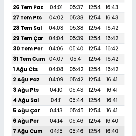
26 Tem Paz
04:01
05:37
12:54
16:43
20:
27 Tem Pts
04:02
05:38
12:54
16:43
20:
28 Tem Sal
04:03
05:38
12:54
16:42
20:
29 Tem Çar
04:04
05:39
12:54
16:42
19:
30 Tem Per
04:06
05:40
12:54
16:42
19:
31 Tem Cum
04:07
05:41
12:54
16:42
19:
1 Ağu Cts
04:08
05:42
12:54
16:42
19:
2 Ağu Paz
04:09
05:42
12:54
16:41
19:
3 Ağu Pts
04:10
05:43
12:54
16:41
19:
4 Ağu Sal
04:11
05:44
12:54
16:41
19:
5 Ağu Çar
04:13
05:45
12:54
16:41
19:
6 Ağu Per
04:14
05:46
12:54
16:40
19:
7 Ağu Cum
04:15
05:46
12:54
16:40
19:5