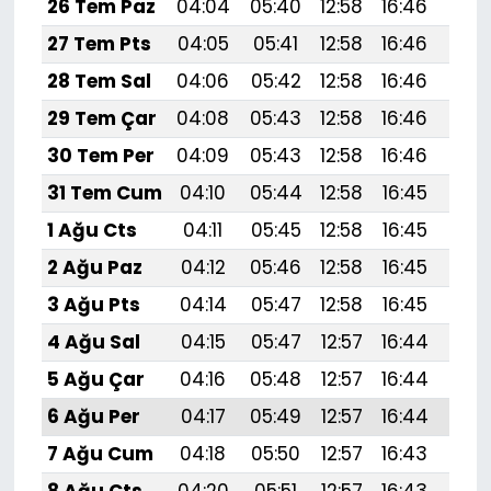
26 Tem Paz
04:04
05:40
12:58
16:46
20:
27 Tem Pts
04:05
05:41
12:58
16:46
20:
28 Tem Sal
04:06
05:42
12:58
16:46
20:
29 Tem Çar
04:08
05:43
12:58
16:46
20:
30 Tem Per
04:09
05:43
12:58
16:46
20:
31 Tem Cum
04:10
05:44
12:58
16:45
20:
1 Ağu Cts
04:11
05:45
12:58
16:45
20:
2 Ağu Paz
04:12
05:46
12:58
16:45
19:
3 Ağu Pts
04:14
05:47
12:58
16:45
19:
4 Ağu Sal
04:15
05:47
12:57
16:44
19:
5 Ağu Çar
04:16
05:48
12:57
16:44
19:
6 Ağu Per
04:17
05:49
12:57
16:44
19:
7 Ağu Cum
04:18
05:50
12:57
16:43
19: