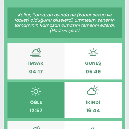
Spor
Teknoloji
Kullar, Ramazan ayında ne (kadar sevap ve
fazilet) olduğunu bilselerdi, ümmetim, senenin
Teknoloji
Yaşam
tamamının Ramazan olmasını temenni ederdi.
(Hadis-i şerif)
Resmi İlanlar
Künye
Gizlilik Sözleşmesi
İMSAK
GÜNEŞ
İletişim
04:17
05:49
ÖĞLE
İKINDI
12:57
16:44