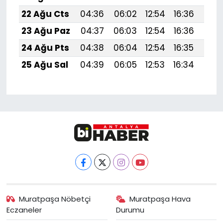
22 Ağu Cts
04:36
06:02
12:54
16:36
19:
23 Ağu Paz
04:37
06:03
12:54
16:36
19:
24 Ağu Pts
04:38
06:04
12:54
16:35
19:
25 Ağu Sal
04:39
06:05
12:53
16:34
19:
Muratpaşa Nöbetçi
Muratpaşa Hava
Eczaneler
Durumu